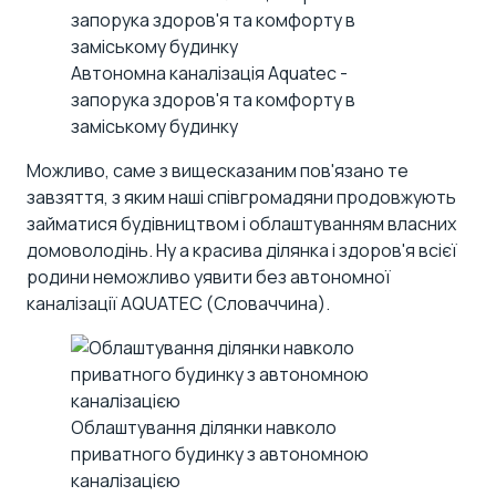
Автономна каналізація Aquatec -
запорука здоров'я та комфорту в
заміському будинку
Можливо, саме з вищесказаним пов'язано те
завзяття, з яким наші співгромадяни продовжують
займатися будівництвом і облаштуванням власних
домоволодінь. Ну а красива ділянка і здоров'я всієї
родини неможливо уявити без автономної
каналізації AQUATEC (Словаччина).
Облаштування ділянки навколо
приватного будинку з автономною
каналізацією