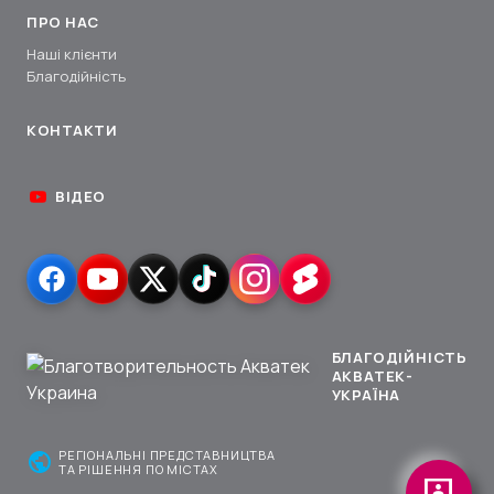
ПРО НАС
Наші клієнти
Благодійність
КОНТАКТИ
ВІДЕО
БЛАГОДІЙНІСТЬ
АКВАТЕК-
УКРАЇНА
public
РЕГІОНАЛЬНІ ПРЕДСТАВНИЦТВА
ТА РІШЕННЯ ПО МІСТАХ
3p