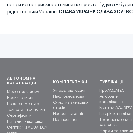
попри всі неприємності війни не просто будують будинк
рідної неньки України.
СЛАВА УКРАЇНІ!
СЛАВА ЗСУ!
ВС
АВТОНОМНА
КОМПЛЕКТУЮЧІ
ПУБЛІКАЦІЇ
КАНАЛІЗАЦІЯ
Жировловлювачі
Про AQUATEC
Моделі для дому
Нафтовловлювачі
Як обрати
Великі очисні
каналізацію
Очистка зливових
Розміри і монтаж
стоків
Монтаж AQUATEC
Технологія очистки
Насосні станції
Історія каналізаці
Сертифікати
Поліпропілен
Технологія очист
Питання - відповіді
AQUATEC
Септик чи AQUATEC?
Норми та закон