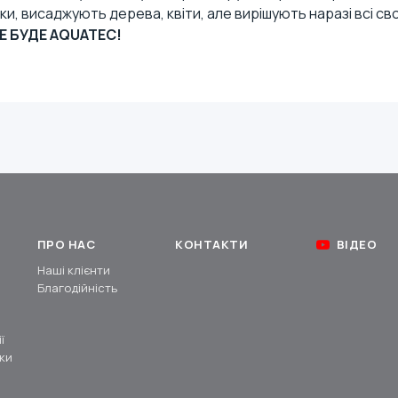
и, висаджують дерева, квіти, але вирішують наразі всі св
Е БУДЕ AQUATEC!
ПРО НАС
КОНТАКТИ
ВІДЕО
Наші клієнти
Благодійність
ї
ки
и