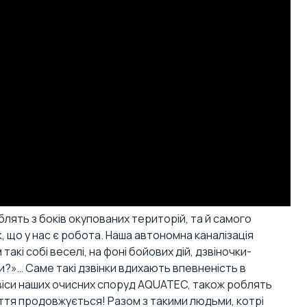
лять з боків окупованих територій, та й самого
к, що у нас є робота. Наша автономна каналізація
такі собі веселі, на фоні бойових дій, дзвіночки-
?»… Саме такі дзвінки вдихають впевненість в
ервіси наших очисних споруд AQUATEC, також роблять
Життя продовжується! Разом з такими людьми, котрі