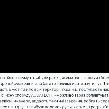
ійного шуму та вибухів ракет, якими нас - харків'ян бомб
вропейські країни, але багато залишилися і живуть тут. Та
, в місті та й по всій території України. І поступають нам 
ти очисну споруду AQUATEC!», «Можливо зараз облаштувати
сервісні інженери, видають технічні завдання, роблять с
 все це під гул та вибухи ворожих руськіх ракет, градів. 