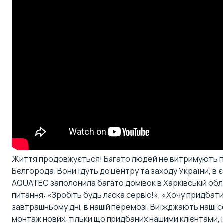
Життя продовжується! Багато людей не витримують пост
Бєлгорода. Вони їдуть до центру та заходу України, в є
AQUATEC заполонила багато домівок в Харківській області
питання: «Зробіть будь ласка сервіс!», «Хочу придба
завтрашньому дні, в нашій перемозі. Виїжджають наші 
монтаж нових, тільки що придбаних нашими клієнтами, і