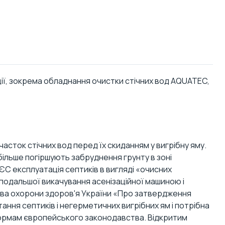
ції, зокрема обладнання очистки стічних вод AQUATEC,
асток стічних вод перед їх скиданням у вигрібну яму.
більше погіршують забруднення грунту в зоні
ЄС експлуатація септиків в вигляді «очисних
 подальшої викачування асенізаційної машиною і
рства охорони здоров'я України «Про затвердження
тання септиків і негерметичних вигрібних ям і потрібна
 нормам європейського законодавства. Відкритим