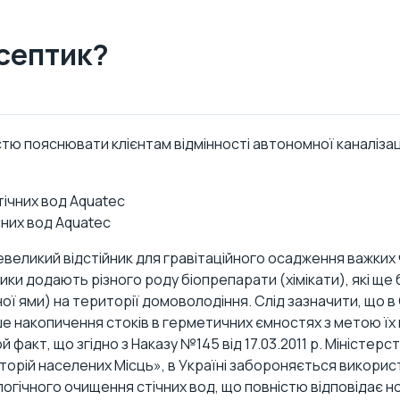
 септик?
стю пояснювати клієнтам відмінності автономної каналіза
чних вод Aquatec
великий відстійник для гравітаційного осадження важких ч
и додають різного роду біопрепарати (хімікати), які ще 
ї ями) на території домоволодіння. Слід зазначити, що в 
е накопичення стоків в герметичних ємностях з метою їх
ой факт, що згідно з
Наказу №145 від 17.03.2011 р. Міністе
торій населених Місць»
, в Україні забороняється викорис
ологічного очищення стічних вод, що повністю відповідає