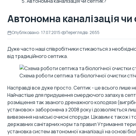
Автономна каналізація чи септик?
Автономна каналізація чи
Опубліковано: 17.07.2015
|
Переглядів: 2655
Дуже часто наші співробітники стикаються з необхідні
від традиційного септика.
Схема роботи септика та біологічної очистки сті
Насправді все дуже просто. Септик - це всього лише не
Найчастіше для придушення смердючого запаху в септик
розміщення так званого дренажного колодязя (вигрібно
установок» заборонена з 2008 року і дозволяється лиш
вивезення на міські очисні споруди. Цікавим є також і т
державних санітарних норм та правил Утримання тери
установка систем автономної каналізації на основі бі