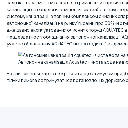
залишається лише питання в дотриманні цих правил на
каналізації є технологія очищення, яка забезпечує пер
систему каналізації з повним комплексом очисних спор
автономної каналізації на ринку України про 99%-й ст
вже давно експлуатованих очисних споруд AQUATEC в бу
працездатності обладнання автономної каналізації A
участю обладнання AQUATEC не проходить без демонс
Автономна каналізація Aquatec - чиста вода на ви
На завершення варто підкреслити, що стимулом придбан
тільки вимога дотримуватися встановлених державою пр