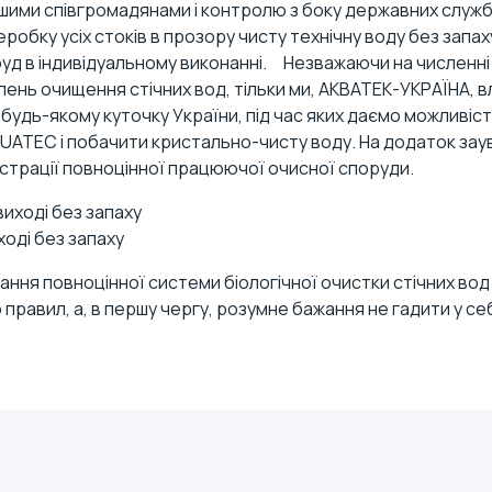
шими співгромадянами і контролю з боку державних служб
еробку усіх стоків в прозору чисту технічну воду без запа
уд в індивідуальному виконанні. Незважаючи на численні і
упень очищення стічних вод, тільки ми, АКВАТЕК-УКРАЇНА, 
дь-якому куточку України, під час яких даємо можливість
QUATEC і
побачити кристально-чисту воду
. На додаток за
трації повноцінної працюючої очисної споруди.
ході без запаху
ня повноцінної системи біологічної очистки стічних вод 
авил, а, в першу чергу, розумне бажання не гадити у себ