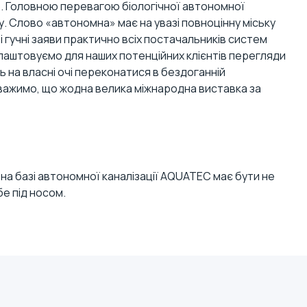
. Головною перевагою біологічної автономної
ху. Слово «автономна» має на увазі повноцінну міську
 гучні заяви практично всіх постачальників систем
влаштовуємо для наших потенційних клієнтів перегляди
 на власні очі переконатися в бездоганній
уважимо, що жодна велика міжнародна виставка за
на базі автономної каналізації AQUATEC має бути не
е під носом.