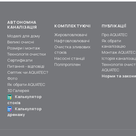
АВТОНОМНА
КОМПЛЕКТУЮЧІ
ПУБЛІКАЦІЇ
КАНАЛІЗАЦІЯ
Жировловлювачі
Про AQUATEC
Моделі для дому
Нафтовловлювачі
Як обрати
Великі очисні
каналізацію
Очистка зливових
Розміри і монтаж
стоків
Монтаж AQUATEC
Технологія очистки
Насосні станції
Історія каналізаці
Сертифікати
Поліпропілен
Технологія очист
Питання - відповіді
AQUATEC
Септик чи AQUATEC?
Норми та закон
Фото
Як обрати AQUATEC
3D Галерея
Калькулятор
стоків
Калькулятор
дренажу