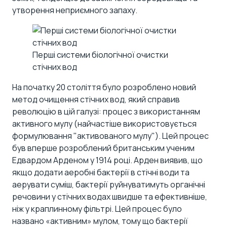
утворення неприємного запаху.
Перші системи біологічної очистки
стічних вод
На початку 20 століття було розроблено новий
метод очищення стічних вод, який справив
революцію в цій галузі: процес з використанням
активного мулу (найчастіше використовується
формулювання "активованого мулу"). Цей процес
був вперше розроблений британським ученим
Едвардом Арденом у 1914 році. Арден виявив, що
якщо додати аеробні бактерії в стічні води та
аерувати суміш, бактерії руйнуватимуть органічні
речовини у стічних водах швидше та ефективніше,
ніж у краплинному фільтрі. Цей процес було
названо «активним» мулом, тому що бактерії