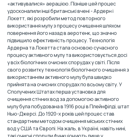
«активувалися» аерацією. Пізніше цей процес
удосконалили інші британські вчені - Ардерн і
Локетт, які розробили метод повторного
використання мулу з процесу очищення шляхом
повернення його назад в аеротенк, що значно
підвищило ефективність процесу. Технологія
Ардерна та Локетта стала основою сучасного
процесу активного мулу та використовується досі
у всіх біологічних очисних спорудах у світі. Після
свого розвитку технологія біологічного очищення з
використанням активного мулу була швидко
прийнята на очисних спорудах по всьому світу. У
Сполучених Штатах перша установка для
очищення стічних вод за допомогою активного
мулу була побудована в 1916 році в Плейнфілді, штат
Нью-Джерсі. До 1920-х років цей процес став
стандартним методом очищення міських стічних
вод у США та Європі. На жаль, в Україні, навіть нині,
такі очисні споруди функціонують лише у