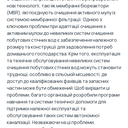
нові технології, такі як мембранні біореактори
(MBR), які поєднують очищення активного мулу із
системою мембранної фільтрації. Однією з
ключових проблем при адаптації очищення з
активним мулом до невеликих систем очищення
побутових стічних вод є забезпечення належного
розміру та конструкції для задоволення потреб
домашнього господарства. Крім того, експлуатація
та технічне обслуговування невеликих систем
очищення побутових стічних вод можуть становити
труднощі, особливо в сільській місцевості, де
доступ до кваліфікованих фахівців та запасних
частин може бути обмежений. Щоб вирішити ці
проблеми, багато організацій розробили програми
навчання та системи технічної допомоги для
підтримки належної експлуатації та
обслуговування таких систем автономної
каналізації. Незважаючи на ці проблеми,