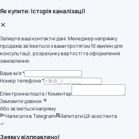
Як купити: Історія каналізації
Залиште ваші контактні дані. Менеджер напрямку
продажів зв'яжеться з вами протягом 10 хвилин для
консультації, розрахунку вартості та оформлення
замовлення.
Ваше ім'я *
Номер телефона *
Електронна пошта / Коментар
arrow_forward
Замовити дзвінок
Або зв'яжіться напряму
send
group
Написати в Telegram
Запитати ШІ-асистента
✓
Заявку відправлено!