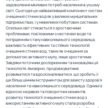
задоволення мінливих потреб населення в усьому
світі. Сьогодні це найважливіший компонент систем
очищення стічних вод як у великих муніципальних
підприємствах, і у невеликих побутових системах.
Оскільки світ стикається з зростаючими
проблемами, пов'язаними з нестачею води та
погіршенням стану навколишнього середовища,
важливість ефективних та стійких технологій
очищення стічних вод, таких як очищення за
допомогою активного мулу, лише зростатиме.
Завдяки поточним дослідженням та інноваціям ця
технологія, ймовірно, продовжуватиме
розвиватися та вдосконалюватися, що зробить її
ще більш цінним інструментом для захисту здоров'я
населення та навколишнього середовища. Одним із
відносно недавніх та поворотних моментів
розвитку технології очищення стічних вод з
використанням активного мулу стала розробка