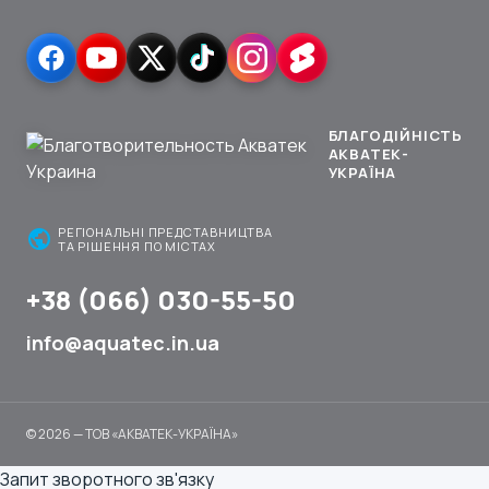
БЛАГОДІЙНІСТЬ
АКВАТЕК-
УКРАЇНА
public
РЕГІОНАЛЬНІ ПРЕДСТАВНИЦТВА
ТА РІШЕННЯ ПО МІСТАХ
+38 (066) 030-55-50
info@aquatec.in.ua
© 2026 — ТОВ «АКВАТЕК-УКРАЇНА»
Запит зворотного зв'язку