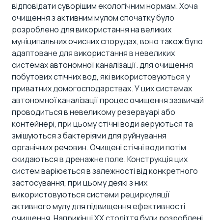
відповідати суворішим екологічним нормам. Хоча
очищення з активним мулом спочатку було
розроблено для використання на великих
муніципальних очисних спорудах, воно також було
адаптоване для використання в
невеликих
системах автономної каналізації.
для очищення
побутових стічних вод, які використовуються у
приватних домогосподарствах. У цих системах
автономної каналізації
процес очищення зазвичай
проводиться в невеликому резервуарі або
контейнері, при цьому стічні води аеруються та
змішуються з бактеріями для руйнування
органічних речовин. Очищені стічні води потім
скидаються в дренажне поле. Конструкція цих
систем варіюється в залежності від конкретного
застосування, при цьому деякі з них
використовуються системи рециркуляції
активного мулу для підвищення ефективності
очищення. Наприкінці XX століття були розроблені