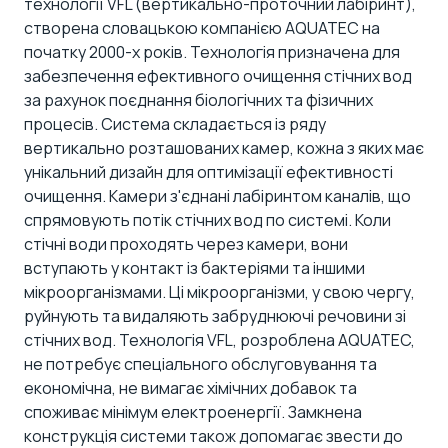
технології VFL (вертикально-проточний лабіринт),
створена словацькою компанією AQUATEC на
початку 2000-х років. Технологія призначена для
забезпечення ефективного очищення стічних вод
за рахунок поєднання біологічних та фізичних
процесів. Система складається із ряду
вертикально розташованих камер, кожна з яких має
унікальний дизайн для оптимізації ефективності
очищення. Камери з'єднані лабіринтом каналів, що
спрямовують потік стічних вод по системі. Коли
стічні води проходять через камери, вони
вступають у контакт із бактеріями та іншими
мікроорганізмами. Ці мікроорганізми, у свою чергу,
руйнують та видаляють забруднюючі речовини зі
стічних вод.
Технологія VFL
, розроблена AQUATEC,
не потребує спеціального обслуговування та
економічна, не вимагає хімічних добавок та
споживає мінімум електроенергії. Замкнена
конструкція системи також допомагає звести до