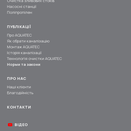
Очистка зливових стоків
Насосні станції
Поліпропілен
ПУБЛІКАЦІЇ
Про AQUATEC
Як обрати каналізацію
Монтаж AQUATEC
Історія каналізації
Технологія очистки AQUATEC
Норми та закони
ПРО НАС
Наші клієнти
Благодійність
КОНТАКТИ
ВІДЕО