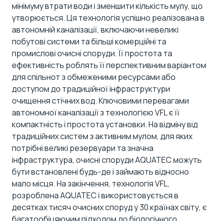
мінімуму втрати води і зменшити кількість мулу, що
утворюється. Ця технологія успішно реалізована в
автономній каналізації, включаючи невеликі
побутові системи та більші комерційні та
промислові очисні споруди. Її простота та
ефективність роблять її перспективним варіантом
для спільнот з обмеженими ресурсами або
доступом до традиційної інфраструктури
очищення стічних вод. Ключовими перевагами
автономної каналізації з технологією VFL є її
компактність і простота установки. На відміну від
традиційних систем з активним мулом, для яких
потрібні великі резервуари та значна
інфраструктура, очисні споруди AQUATEC можуть
бути встановлені будь-де і займають відносно
мало місця. На закінчення, технологія VFL,
розроблена AQUATEC і використовується в
десятках тисяч очисних споруд у 30 країнах світу, є
багатообіцяючим підходом до біологічного