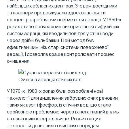
найбільших обласних центрах. Згодом дослідники
та інженери продовжували вдосконалювати
процес, розробляючи нові методи аерації. У 1950-х
роках стало популярним використання дифузійних
систем аерації, які вводили повітря у стічні води
через дрібні бульбашки. Цей метод був
ефективнішим, ніж старі системи поверхневої
аерації, і дозволяв краще контролювати процес
очищення.
Сучасна аерація стічних вод
У 1970-х і 1980-х роках були розроблені нові
технології для видалення забруднюючих речовин,
таких як азот і фосфор, із стічних вод, що стало
серйозною проблемою через їх негативний вплив
на навколишнє середовище. Розвиток цих
технологій дозволило очисним спорудам