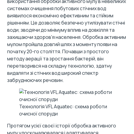
використання обробки активного мулу в невеликих
системах очищення побутових стічних вод
виявилося економічно ефективним та стійким
рішенням. Це дозволяє безпечно утилізувати стічні
води, зводячи до мінімуму вплив на довкілля та
захищаючи здоров'я населення. Обробка активним
мулом пройшла довгий шлях з моменту появи на
початку 20-го століття. Почавши з простого
методу аерації та зростання бактерій, він
перетворився на складну технологію, здатну
видаляти зі стічних вод широкий спектр
забруднюючих речовин.
Технологія VFL Aquatec: схема роботи
очисної споруди
Протягом усієї своєї історії обробка активного
мулу удосконалювалася і адаптувалася