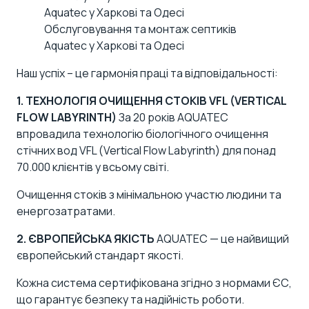
Обслуговування та монтаж септиків
Aquatec у Харкові та Одесі
Наш успіх – це гармонія праці та відповідальності:
1. ТЕХНОЛОГІЯ ОЧИЩЕННЯ СТОКІВ VFL (VERTICAL
FLOW LABYRINTH)
За 20 років AQUATEC
впровадила
технологію біологічного очищення
стічних вод VFL
(Vertical Flow Labyrinth) для понад
70.000 клієнтів у всьому світі.
Очищення стоків з мінімальною участю людини та
енергозатратами.
2. ЄВРОПЕЙСЬКА ЯКІСТЬ
AQUATEC — це найвищий
європейський стандарт якості.
Кожна система
сертифікована згідно з нормами ЄС
,
що гарантує безпеку та надійність роботи.