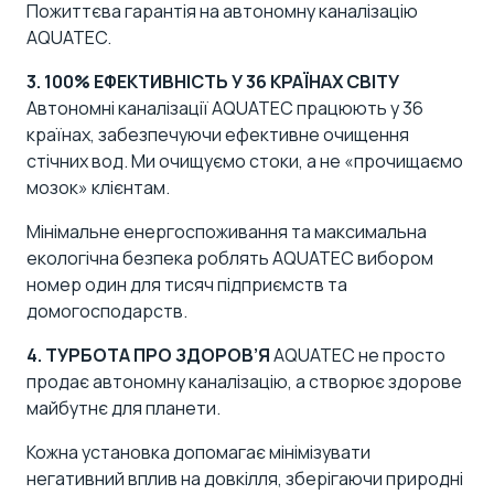
Пожиттєва гарантія на автономну каналізацію
AQUATEC.
3. 100% ЕФЕКТИВНІСТЬ У 36 КРАЇНАХ СВІТУ
Автономні каналізації AQUATEC працюють у 36
країнах, забезпечуючи ефективне очищення
стічних вод. Ми очищуємо стоки, а не «прочищаємо
мозок» клієнтам.
Мінімальне енергоспоживання та максимальна
екологічна безпека роблять AQUATEC вибором
номер один для тисяч підприємств та
домогосподарств.
4. ТУРБОТА ПРО ЗДОРОВ’Я
AQUATEC не просто
продає автономну каналізацію, а створює здорове
майбутнє для планети.
Кожна установка допомагає мінімізувати
негативний вплив на довкілля, зберігаючи природні