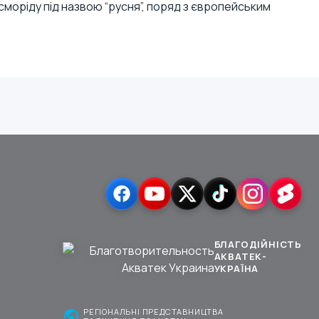
сморіду під назвою “русня”, поряд з європейським
БЛАГОДІЙНІСТЬ
АКВАТЕК-
УКРАЇНА
public
РЕГІОНАЛЬНІ ПРЕДСТАВНИЦТВА