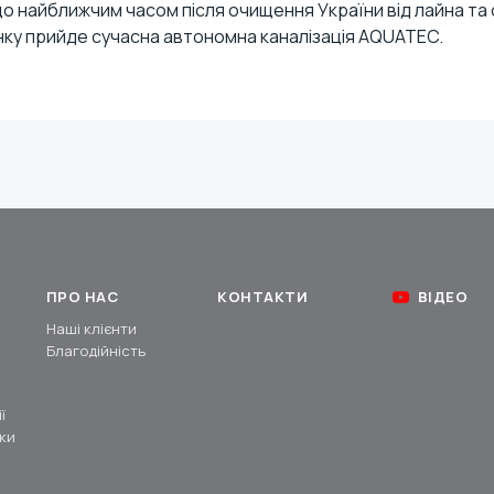
 що найближчим часом після очищення України від лайна та 
нку прийде сучасна
автономна каналізація AQUATEC
.
ПРО НАС
КОНТАКТИ
ВІДЕО
Наші клієнти
Благодійність
ї
ки
и