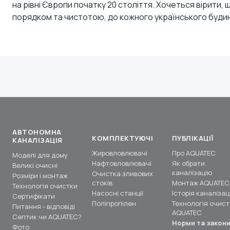
на рівні Європи початку 20 століття. Хочеться вірити,
порядком та чистотою, до кожного українського буди
АВТОНОМНА
КОМПЛЕКТУЮЧІ
ПУБЛІКАЦІЇ
КАНАЛІЗАЦІЯ
Жировловлювачі
Про AQUATEC
Моделі для дому
Нафтовловлювачі
Як обрати
Великі очисні
каналізацію
Очистка зливових
Розміри і монтаж
стоків
Монтаж AQUATEC
Технологія очистки
Насосні станції
Історія каналізаці
Сертифікати
Поліпропілен
Технологія очист
Питання - відповіді
AQUATEC
Септик чи AQUATEC?
Норми та закон
Фото