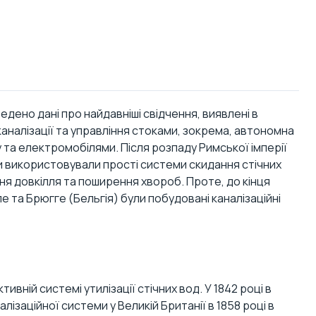
едено дані про найдавніші свідчення, виявлені в
аналізації та управління стоками, зокрема,
автономна
 та електромобілями. Після розпаду Римської імперії
пи використовували прості системи скидання стічних
ня довкілля та поширення хвороб. Проте, до кінця
ле та Брюгге (Бельгія) були побудовані каналізаційні
тивній системі утилізації стічних вод. У 1842 році в
лізаційної системи у Великій Британії в 1858 році в