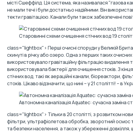
місті Сшеффілд. Ця система, яка називалася "газова к
не мали течі і були достатньо надійними. Він використ
текти гравітацією. Канали були також забезпечені по
Старовинні схеми очищення стічних вод 19 століт
class="lightbox"> Перші очисні споруди у Великій Брита
скинуті в річку або озеро. Одна з перших таких очисни
використовувало гравітаційну фільтрацію видалення тве
використовувала бактерії для очищення стоків. З кінця
стічних вод, такі як аераційні канали, біореактори, філ
стоків. Цікаво відзначити, що нині – у 21 столітті! – в
Автономна каналізація Aquatec: сучасна заміна 
class="lightbox"> Тільки в 20 столітті, з розвитком но
фільтри, ультрафіолетова обробка, зворотний осмос та 
та безпеки населення, а також у збереженні довкілля, 