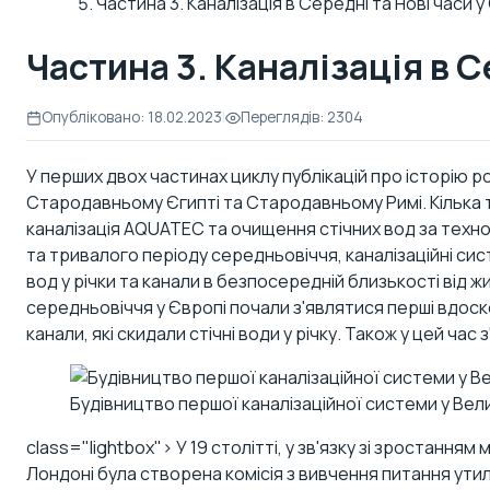
Частина 3. Каналізація в Середні та Нові часи у
Частина 3. Каналізація в С
Опубліковано: 18.02.2023
|
Переглядів: 2304
У перших двох частинах циклу публікацій про історію ро
Стародавньому Єгипті
та
Стародавньому Римі
. Кільк
каналізація AQUATEC
та очищення стічних вод за
техно
та тривалого періоду середньовіччя, каналізаційні сис
вод у річки та канали в безпосередній близькості від
середньовіччя у Європі почали з'являтися перші вдоскон
канали, які скидали стічні води у річку. Також у цей час 
Будівництво першої каналізаційної системи у Вели
class="lightbox"> У 19 столітті, у зв'язку зі зростанням
Лондоні була створена комісія з вивчення питання утилі