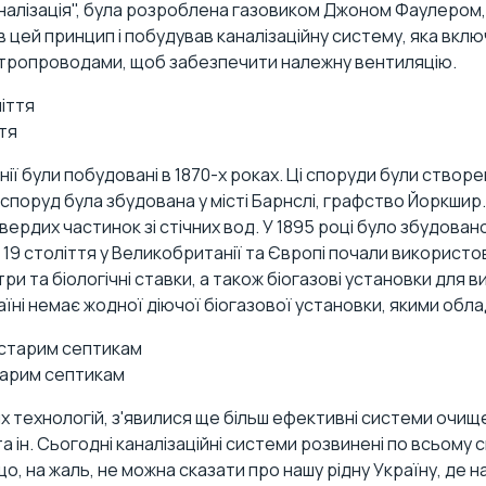
аналізація", була розроблена газовиком Джоном Фаулером, 
ав цей принцип і побудував каналізаційну систему, яка вкл
вітропроводами, щоб забезпечити належну вентиляцію.
тя
нії були побудовані в 1870-х роках. Ці споруди були створе
х споруд була збудована у місті Барнслі, графство Йоркшир
рдих частинок зі стічних вод. У 1895 році було збудовано 
 19 століття у Великобританії та Європі почали використо
ьтри та біологічні ставки, а також біогазові установки для
 Україні немає жодної діючої біогазової установки, якими об
старим септикам
вих технологій, з'явилися ще більш ефективні системи очище
ін. Сьогодні каналізаційні системи розвинені по всьому св
що, на жаль, не можна сказати про нашу рідну Україну, де