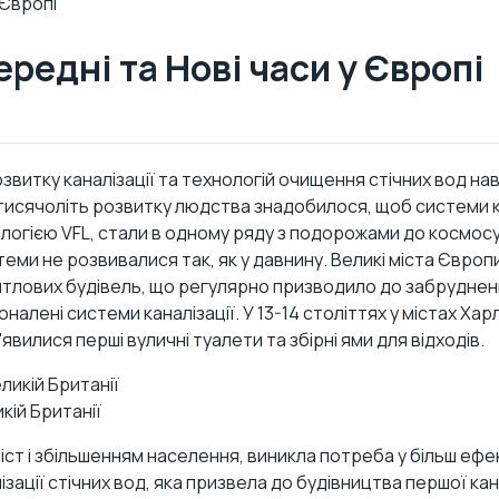
 Європі
ередні та Нові часи у Європі
звитку каналізації та
технологій очищення стічних вод
нав
а тисячоліть розвитку людства знадобилося, щоб системи к
логією VFL
, стали в одному ряду з подорожами до космосу
теми не розвивалися так, як у давнину. Великі міста Євро
 житлових будівель, що регулярно призводило до забруднен
алені системи каналізації. У 13-14 століттях у містах Хар
з'явилися перші вуличні туалети та збірні ями для відходів.
кій Британії
 міст і збільшенням населення, виникла потреба у більш ефек
зації стічних вод, яка призвела до будівництва першої кана