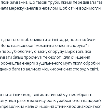
який зауважив, що газові труби, якими передавали газ,
ючала мережу каналів з нахилом, щоб стічні води могли
ні для того, щоб очищати стічні води, перш ніж були
. Воно називалося "механічна очисна споруда" і
першу біологічну очисну споруду в Брістолі, яка
вувати більш просунуті технології для очищення
 виробництва енергії з ущільненого мулу після обробки
ладнано багато великих міських очисних споруд у світі.
ння стічних вод, такі як активний мул, мембранні
іту і відіграють важливу роль у забезпеченні здоров'я
 на превеликий жаль очищення стічних вод знаходиться